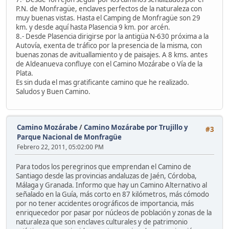
P.N. de Monfragüe, enclaves perfectos de la naturaleza con
muy buenas vistas. Hasta el Camping de Monfragüe son 29
km. y desde aquí hasta Plasencia 9 km. por arcén.
8.- Desde Plasencia dirigirse por la antigüa N-630 próxima a la
Autovía, exenta de tráfico por la presencia de la misma, con
buenas zonas de avituallamiento y de paisajes. A 8 kms. antes
de Aldeanueva confluye con el Camino Mozárabe o Vía de la
Plata.
Es sin duda el mas gratificante camino que he realizado.
Saludos y Buen Camino.
Camino Mozárabe
/
Camino Mozárabe por Trujillo y
#3
Parque Nacional de Monfragüe
Febrero 22, 2011, 05:02:00 PM
Para todos los peregrinos que emprendan el Camino de
Santiago desde las provincias andaluzas de Jaén, Córdoba,
Málaga y Granada. Informo que hay un Camino Alternativo al
señalado en la Guía, más corto en 87 kilómetros, más cómodo
por no tener accidentes orográficos de importancia, más
enriquecedor por pasar por núcleos de población y zonas de la
naturaleza que son enclaves culturales y de patrimonio