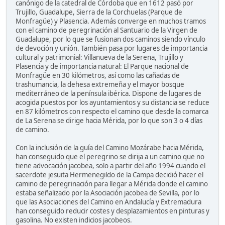
canónigo de la catedral de Córdoba que en 1612 pasó por
Trujillo, Guadalupe, Sierra de la Corchuelas (Parque de
Monfragüe) y Plasencia. Además converge en muchos tramos
con el camino de peregrinación al Santuario de la Virgen de
Guadalupe, por lo que se fusionan dos caminos siendo vínculo
de devoción y unión. También pasa por lugares de importancia
cultural y patrimonial: Villanueva de la Serena, Trujillo y
Plasencia y de importancia natural: El Parque nacional de
Monfragüe en 30 kilómetros, así como las cañadas de
trashumancia, la dehesa extremeña y el mayor bosque
mediterráneo de la península ibérica. Dispone de lugares de
acogida puestos por los ayuntamientos y su distancia se reduce
en 87 kilómetros con respecto el camino que desde la comarca
de La Serena se dirige hacia Mérida, por lo que son 3 o 4 días
de camino.
Con la inclusión de la guía del Camino Mozárabe hacia Mérida,
han conseguido que el peregrino se dirija a un camino que no
tiene advocación jacobea, solo a partir del año 1994 cuando el
sacerdote jesuita Hermenegildo de la Campa decidió hacer el
camino de peregrinación para llegar a Mérida donde el camino
estaba señalizado por la Asociación jacobea de Sevilla, por lo
que las Asociaciones del Camino en Andalucía y Extremadura
han conseguido reducir costes y desplazamientos en pinturas y
gasolina. No existen indicios jacobeos.