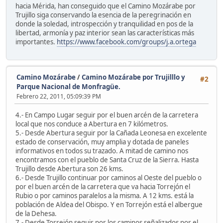
hacia Mérida, han conseguido que el Camino Mozárabe por
Trujillo siga conservando la esencia de la peregrinación en
donde la soledad, introspección y tranquilidad en pos de la
libertad, armonía y paz interior sean las características más
importantes.
https://www.facebook.com/groups/j.a.ortega
Camino Mozárabe
/
Camino Mozárabe por Trujilllo y
#2
Parque Nacional de Monfragüe.
Febrero 22, 2011, 05:09:39 PM
4.- En Campo Lugar seguir por el buen arcén de la carretera
local que nos conduce a Abertura en 7 kilómetros.
5.- Desde Abertura seguir por la Cañada Leonesa en excelente
estado de conservación, muy amplia y dotada de paneles
informativos en todos su trazado. A mitad de camino nos
encontramos con el pueblo de Santa Cruz de la Sierra. Hasta
Trujillo desde Abertura son 26 kms.
6.- Desde Trujillo continuar por caminos al Oeste del pueblo o
por el buen arcén de la carretera que va hacia Torrejón el
Rubio o por caminos paralelos a la misma. A 12 kms. está la
población de Aldea del Obispo. Y en Torrejón está el albergue
de la Dehesa.
7.- Desde Torrejón seguir por los caminos señalizados por el