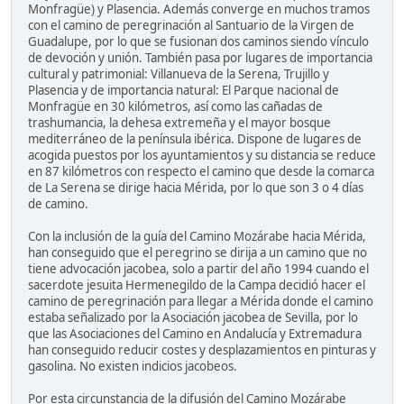
Monfragüe) y Plasencia. Además converge en muchos tramos
con el camino de peregrinación al Santuario de la Virgen de
Guadalupe, por lo que se fusionan dos caminos siendo vínculo
de devoción y unión. También pasa por lugares de importancia
cultural y patrimonial: Villanueva de la Serena, Trujillo y
Plasencia y de importancia natural: El Parque nacional de
Monfragüe en 30 kilómetros, así como las cañadas de
trashumancia, la dehesa extremeña y el mayor bosque
mediterráneo de la península ibérica. Dispone de lugares de
acogida puestos por los ayuntamientos y su distancia se reduce
en 87 kilómetros con respecto el camino que desde la comarca
de La Serena se dirige hacia Mérida, por lo que son 3 o 4 días
de camino.
Con la inclusión de la guía del Camino Mozárabe hacia Mérida,
han conseguido que el peregrino se dirija a un camino que no
tiene advocación jacobea, solo a partir del año 1994 cuando el
sacerdote jesuita Hermenegildo de la Campa decidió hacer el
camino de peregrinación para llegar a Mérida donde el camino
estaba señalizado por la Asociación jacobea de Sevilla, por lo
que las Asociaciones del Camino en Andalucía y Extremadura
han conseguido reducir costes y desplazamientos en pinturas y
gasolina. No existen indicios jacobeos.
Por esta circunstancia de la difusión del Camino Mozárabe