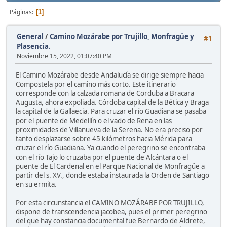
Páginas
1
General
/
Camino Mozárabe por Trujillo, Monfragüe y
#1
Plasencia.
Noviembre 15, 2022, 01:07:40 PM
El Camino Mozárabe desde Andalucía se dirige siempre hacia
Compostela por el camino más corto. Este itinerario
corresponde con la calzada romana de Corduba a Bracara
Augusta, ahora expoliada. Córdoba capital de la Bética y Braga
la capital de la Gallaecia. Para cruzar el río Guadiana se pasaba
por el puente de Medellín o el vado de Rena en las
proximidades de Villanueva de la Serena. No era preciso por
tanto desplazarse sobre 45 kilómetros hacia Mérida para
cruzar el río Guadiana. Ya cuando el peregrino se encontraba
con el río Tajo lo cruzaba por el puente de Alcántara o el
puente de El Cardenal en el Parque Nacional de Monfragüe a
partir del s. XV., donde estaba instaurada la Orden de Santiago
en su ermita.
Por esta circunstancia el CAMINO MOZÁRABE POR TRUJILLO,
dispone de transcendencia jacobea, pues el primer peregrino
del que hay constancia documental fue Bernardo de Aldrete,