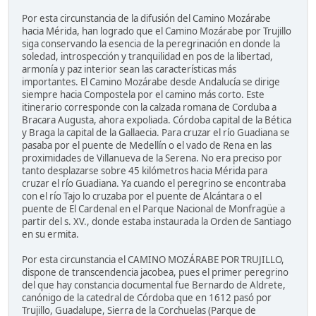
Por esta circunstancia de la difusión del Camino Mozárabe
hacia Mérida, han logrado que el Camino Mozárabe por Trujillo
siga conservando la esencia de la peregrinación en donde la
soledad, introspección y tranquilidad en pos de la libertad,
armonía y paz interior sean las características más
importantes. El Camino Mozárabe desde Andalucía se dirige
siempre hacia Compostela por el camino más corto. Este
itinerario corresponde con la calzada romana de Corduba a
Bracara Augusta, ahora expoliada. Córdoba capital de la Bética
y Braga la capital de la Gallaecia. Para cruzar el río Guadiana se
pasaba por el puente de Medellín o el vado de Rena en las
proximidades de Villanueva de la Serena. No era preciso por
tanto desplazarse sobre 45 kilómetros hacia Mérida para
cruzar el río Guadiana. Ya cuando el peregrino se encontraba
con el río Tajo lo cruzaba por el puente de Alcántara o el
puente de El Cardenal en el Parque Nacional de Monfragüe a
partir del s. XV., donde estaba instaurada la Orden de Santiago
en su ermita.
Por esta circunstancia el CAMINO MOZÁRABE POR TRUJILLO,
dispone de transcendencia jacobea, pues el primer peregrino
del que hay constancia documental fue Bernardo de Aldrete,
canónigo de la catedral de Córdoba que en 1612 pasó por
Trujillo, Guadalupe, Sierra de la Corchuelas (Parque de