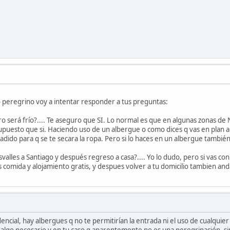
peregrino voy a intentar responder a tus preguntas:
o será frío?.... Te aseguro que SI. Lo normal es que en algunas zonas de 
supuesto que si. Haciendo uso de un albergue o como dices q vas en plan a
adido para q se te secara la ropa. Pero si lo haces en un albergue también
alles a Santiago y después regreso a casa?.... Yo lo dudo, pero si vas c
 comida y alojamiento gratis, y despues volver a tu domicilio tambien an
ncial, hay albergues q no te permitirían la entrada ni el uso de cualquier s
algo necesario y en tu caso q aparentemente no es una peregrinación, s