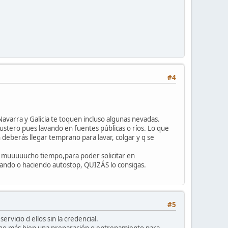
#4
Navarra y Galicia te toquen incluso algunas nevadas.
ustero pues lavando en fuentes públicas o ríos. Lo que
 deberás llegar temprano para lavar, colgar y q se
on muuuuucho tiempo,para poder solicitar en
dando o haciendo autostop, QUIZÁS lo consigas.
#5
ervicio d ellos sin la credencial.
ino más bien una preparación o entrenamiento para