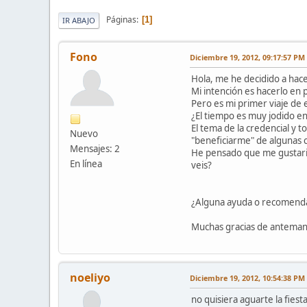
Páginas
1
IR ABAJO
Fono
Diciembre 19, 2012, 09:17:57 PM
Hola, me he decidido a hac
Mi intención es hacerlo en 
Pero es mi primer viaje de 
¿El tiempo es muy jodido en
El tema de la credencial y 
Nuevo
"beneficiarme" de algunas 
Mensajes: 2
He pensado que me gustaria 
En línea
veis?
¿Alguna ayuda o recomend
Muchas gracias de antema
noeliyo
Diciembre 19, 2012, 10:54:38 PM
no quisiera aguarte la fies