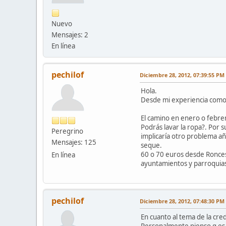
Nuevo
Mensajes: 2
En línea
pechilof
Diciembre 28, 2012, 07:39:55 PM
Hola.
Desde mi experiencia como 
El camino en enero o febrer
Podrás lavar la ropa?. Por 
Peregrino
implicaría otro problema añ
Mensajes: 125
seque.
60 o 70 euros desde Roncesv
En línea
ayuntamientos y parroquias
pechilof
Diciembre 28, 2012, 07:48:30 PM
En cuanto al tema de la crede
Personalmente pienso q es 