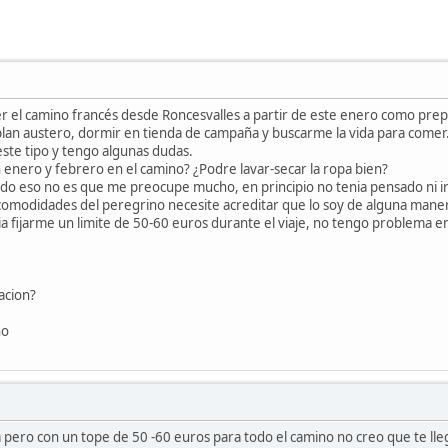
er el camino francés desde Roncesvalles a partir de este enero como prep
plan austero, dormir en tienda de campaña y buscarme la vida para comer
este tipo y tengo algunas dudas.
 enero y febrero en el camino? ¿Podre lavar-secar la ropa bien?
todo eso no es que me preocupe mucho, en principio no tenia pensado ni i
comodidades del peregrino necesite acreditar que lo soy de alguna manera
fijarme un limite de 50-60 euros durante el viaje, no tengo problema en 
acion?
no
ta pero con un tope de 50 -60 euros para todo el camino no creo que te l