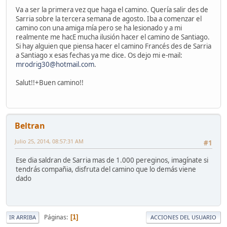
Va a ser la primera vez que haga el camino. Quería salir des de
Sarria sobre la tercera semana de agosto. Iba a comenzar el
camino con una amiga mía pero se ha lesionado y a mi
realmente me hacE mucha ilusión hacer el camino de Santiago.
Si hay alguien que piensa hacer el camino Francés des de Sarria
a Santiago x esas fechas ya me dice. Os dejo mi e-mail:
mrodrig30@hotmail.com
.
Salut!!+Buen camino!!
Beltran
Julio 25, 2014, 08:57:31 AM
#1
Ese dia saldran de Sarria mas de 1.000 pereginos, imagínate si
tendrás compañia, disfruta del camino que lo demás viene
dado
Páginas
1
IR ARRIBA
ACCIONES DEL USUARIO