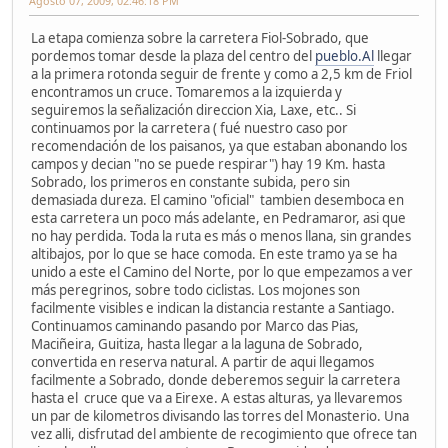
Agosto 07, 2009, 02:46:18 PM
La etapa comienza sobre la carretera Fiol-Sobrado, que
pordemos tomar desde la plaza del centro del
pueblo.Al
llegar
a la primera rotonda seguir de frente y como a 2,5 km de Friol
encontramos un cruce. Tomaremos a la izquierda y
seguiremos la señalización direccion Xia, Laxe, etc.. Si
continuamos por la carretera ( fué nuestro caso por
recomendación de los paisanos, ya que estaban abonando los
campos y decian "no se puede respirar") hay 19 Km. hasta
Sobrado, los primeros en constante subida, pero sin
demasiada dureza. El camino "oficial" tambien desemboca en
esta carretera un poco más adelante, en Pedramaror, asi que
no hay perdida. Toda la ruta es más o menos llana, sin grandes
altibajos, por lo que se hace comoda. En este tramo ya se ha
unido a este el Camino del Norte, por lo que empezamos a ver
más peregrinos, sobre todo ciclistas. Los mojones son
facilmente visibles e indican la distancia restante a Santiago.
Continuamos caminando pasando por Marco das Pias,
Maciñeira, Guitiza, hasta llegar a la laguna de Sobrado,
convertida en reserva natural. A partir de aqui llegamos
facilmente a Sobrado, donde deberemos seguir la carretera
hasta el cruce que va a Eirexe. A estas alturas, ya llevaremos
un par de kilometros divisando las torres del Monasterio. Una
vez alli, disfrutad del ambiente de recogimiento que ofrece tan