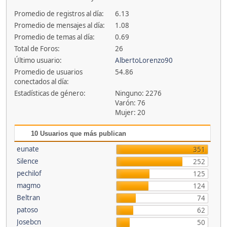
Promedio de registros al día:
6.13
Promedio de mensajes al día:
1.08
Promedio de temas al día:
0.69
Total de Foros:
26
Último usuario:
AlbertoLorenzo90
Promedio de usuarios
54.86
conectados al día:
Estadísticas de género:
Ninguno: 2276
Varón: 76
Mujer: 20
10 Usuarios que más publican
eunate
351
Silence
252
pechilof
125
magmo
124
Beltran
74
patoso
62
Josebcn
50