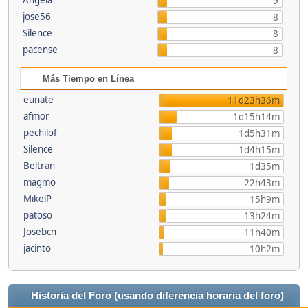
Angela
9
jose56
8
Silence
8
pacense
8
Más Tiempo en Línea
eunate
11d23h36m
afmor
1d15h14m
pechilof
1d5h31m
Silence
1d4h15m
Beltran
1d35m
magmo
22h43m
MikelP
15h9m
patoso
13h24m
Josebcn
11h40m
jacinto
10h2m
Historia del Foro (usando diferencia horaria del foro)