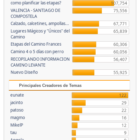
como planificar las etapas?
107,754
VALENCIA - SANTIAGO DE
75,556
COMPOSTELA
Calzado, calcetines, ampollas...
67,771
Lugares Mágicos y "Únicos" del
65,839
Camino
Etapas del Camino Frances
60,306
Camino 4 o 5 días con perro
60,056
RECOPILANDO INFORMACION
56,407
CAMINO LEVANTE
Nuevo Diseño
55,925
Principales Creadores de Temas
eunate
122
jacinto
29
patoso
22
magmo
16
MikelP
12
tau
9