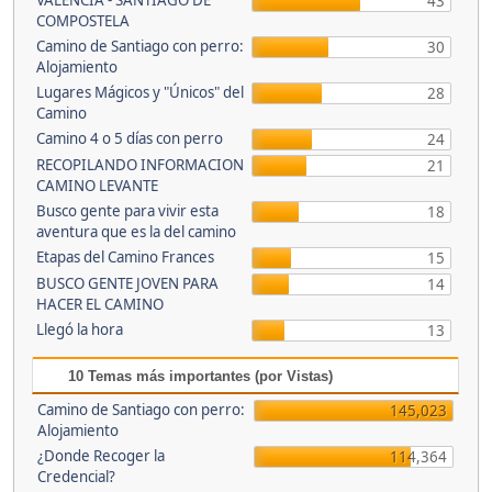
VALENCIA - SANTIAGO DE
43
COMPOSTELA
Camino de Santiago con perro:
30
Alojamiento
Lugares Mágicos y "Únicos" del
28
Camino
Camino 4 o 5 días con perro
24
RECOPILANDO INFORMACION
21
CAMINO LEVANTE
Busco gente para vivir esta
18
aventura que es la del camino
Etapas del Camino Frances
15
BUSCO GENTE JOVEN PARA
14
HACER EL CAMINO
Llegó la hora
13
10 Temas más importantes (por Vistas)
Camino de Santiago con perro:
145,023
Alojamiento
¿Donde Recoger la
114,364
Credencial?