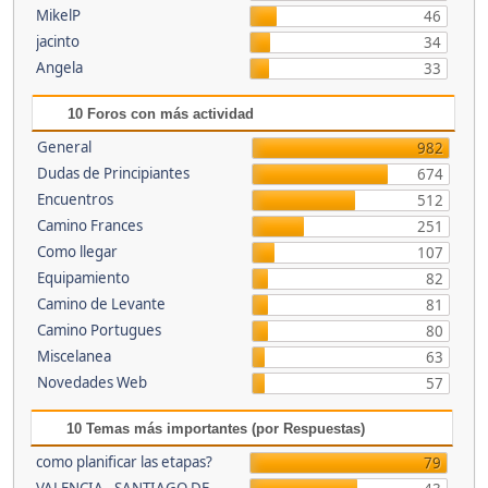
MikelP
46
jacinto
34
Angela
33
10 Foros con más actividad
General
982
Dudas de Principiantes
674
Encuentros
512
Camino Frances
251
Como llegar
107
Equipamiento
82
Camino de Levante
81
Camino Portugues
80
Miscelanea
63
Novedades Web
57
10 Temas más importantes (por Respuestas)
como planificar las etapas?
79