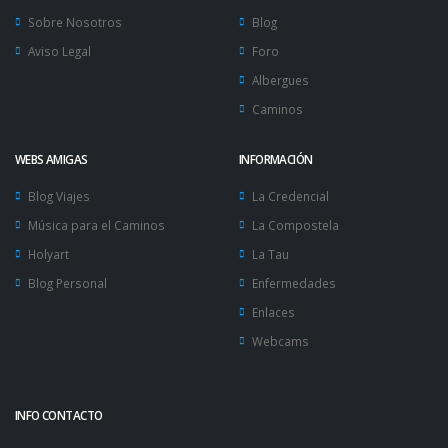
Sobre Nosotros
Blog
Aviso Legal
Foro
Albergues
Caminos
WEBS AMIGAS
INFORMACIÓN
Blog Viajes
La Credencial
Música para el Caminos
La Compostela
Holyart
La Tau
Blog Personal
Enfermedades
Enlaces
Webcams
INFO CONTACTO