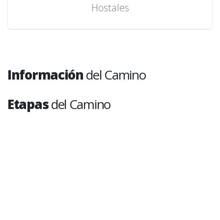
Hostales
Información
del Camino
Etapas
del Camino
Somport - Jaca
1
Distancia: 0 kms (0 miles)
Dificultad: Alta
Jaca - Arrés
2