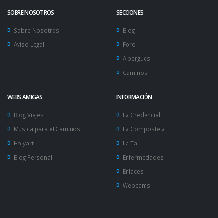
Portugalete - Castro Urdiales
SOBRE NOSOTROS
SECCIONES
8
Sobre Nosotros
Blog
Distancia: 36.1 kms (22.4 miles)
Aviso Legal
Foro
Dificultad: Alta
Albergues
Caminos
Castro Urdiales - Laredo
WEBS AMIGAS
INFORMACIÓN
9
Blog Viajes
La Credencial
Distancia: 38.1 kms (23.6 miles)
Dificultad: Alta
Música para el Caminos
La Compostela
Holyart
La Tau
Blog Personal
Enfermedades
Laredo - Noja
Enlaces
10
Webcams
Distancia: 0 kms (0 miles)
Dificultad: Alta