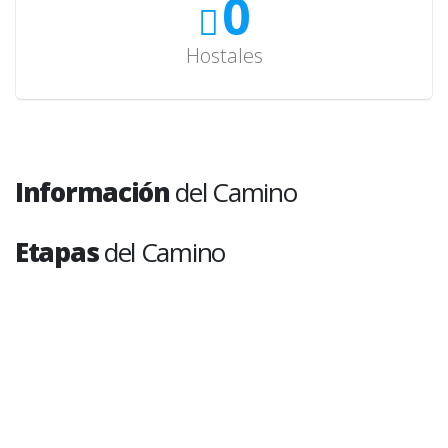
0
Hostales
Información
del Camino
Etapas
del Camino
Hendaya - San Sebastián-Donostia
1
Distancia: 25.2 kms (15.6 miles)
Dificultad: Alta
San Sebastián-Donostia - Zarautz