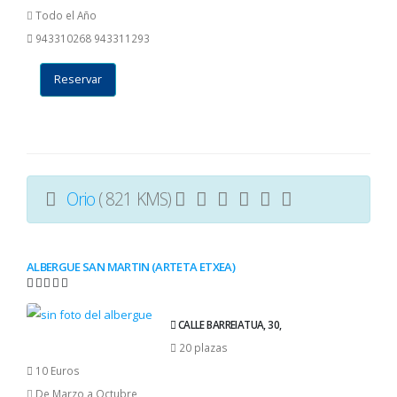
Todo el Año
943310268 943311293
Reservar
Orio
( 821 KMS)
ALBERGUE SAN MARTIN (ARTETA ETXEA)
CALLE BARREIATUA, 30,
20 plazas
10 Euros
De Marzo a Octubre