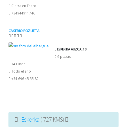
Cierra en Enero
+34944911746
CASERIO POZUETA
ESKERIKA AUZOA, 10
6 plazas
14 Euros
Todo el año
+34 696 45 35 82
Eskerika
( 727 KMS)