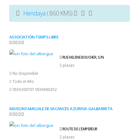
Hendaya
( 860 KMS)
ASSOCIATIÓN TEMPS LIBRE
RUE HELENE BOUCHER, S/N
plazas
No Disponible
Todo el Año
0559200707 0559480252
MAISON FAMILIALE DE VACANCES AZUREVA-GALBARRETA
ROUTE DE L'EMPEREUR
plazas