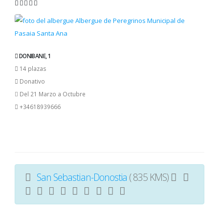
DONIBANE, 1
14 plazas
Donativo
Del 21 Marzo a Octubre
+34618939666
San Sebastian-Donostia
( 835 KMS)