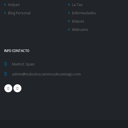
Holyart
La Tau
Blog Personal
Enfermedades
Enlaces
Webcams
INFO CONTACTO
Madrid, Spain
admin@todosloscaminosdesantiago.com