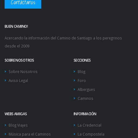
Contáctanos
BUEN CAMINO!
Acercando la información del Camino de Santiago a los peregrinos
desde el 2009
SOBRE NOSOTROS
SECCIONES
Sobre Nosotros
Blog
Aviso Legal
Foro
Albergues
Caminos
WEBS AMIGAS
INFORMACIÓN
Blog Viajes
La Credencial
Música para el Caminos
La Compostela