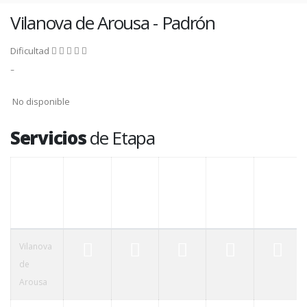
Vilanova de Arousa - Padrón
Dificultad
-
No disponible
Servicios
de Etapa
POBLACIÓN
ALBERGUE
HOSTAL
MÉDICO
FARMACIA
CAJERO
Vilanova
de
Arousa