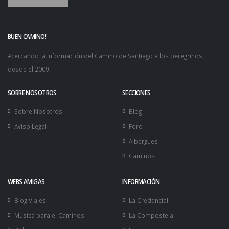
BUEN CAMINO!
Acercando la información del Camino de Santiago a los peregrinos
desde el 2009
SOBRE NOSOTROS
SECCIONES
Sobre Nosotros
Blog
Aviso Legal
Foro
Albergues
Caminos
WEBS AMIGAS
INFORMACIÓN
Blog Viajes
La Credencial
Música para el Caminos
La Compostela