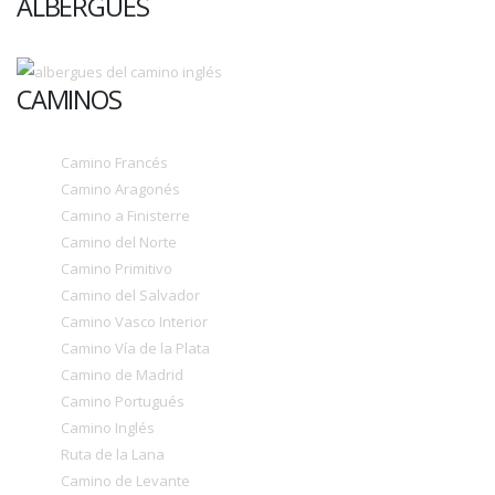
ALBERGUES
CAMINOS
Camino Francés
Camino Aragonés
Camino a Finisterre
Camino del Norte
Camino Primitivo
Camino del Salvador
Camino Vasco Interior
Camino Vía de la Plata
Camino de Madrid
Camino Portugués
Camino Inglés
Ruta de la Lana
Camino de Levante