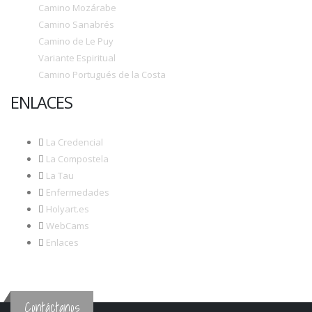
Camino Mozárabe
Camino Sanabrés
Camino de Le Puy
Variante Espiritual
Camino Portugués de la Costa
ENLACES
La Credencial
La Compostela
La Tau
Enfermedades
Holyart.es
WebCams
Enlaces
Contáctanos