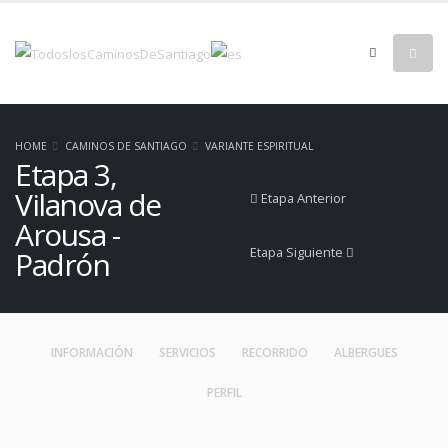
HOME
CAMINOS DE SANTIAGO
VARIANTE ESPIRITUAL
Etapa 3,
Vilanova de
Etapa Anterior
Arousa -
Etapa Siguiente
Padrón
INFORMACIÓN
SERVICIOS
RECORRIDO
ALBERGUES
PERFIL