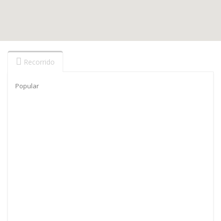
Recorrido
Popular
Vilanova de Arousa
56 kms
Padrón
26 kms