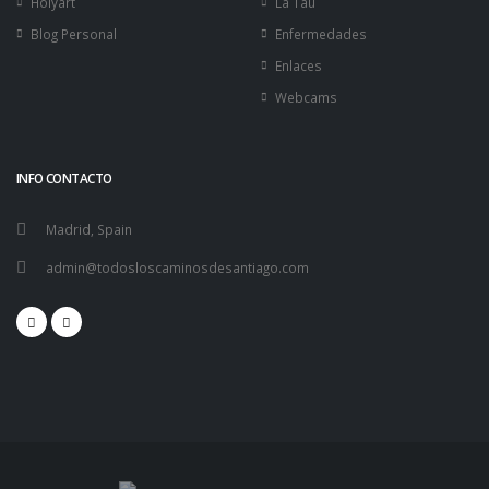
Holyart
La Tau
Blog Personal
Enfermedades
Enlaces
Webcams
INFO CONTACTO
Madrid, Spain
admin@todosloscaminosdesantiago.com